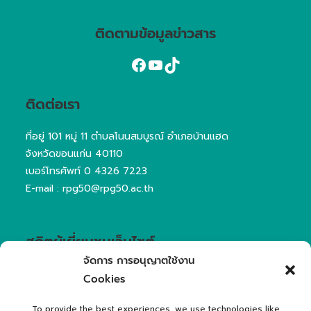
ติดตามข้อมูลข่าวสาร
ติดต่อเรา
ที่อยู่ 101 หมู่ 11 ตำบลโนนสมบูรณ์ อำเภอบ้านแฮด
จังหวัดขอนแก่น 40110
เบอร์โทรศัพท์
0 4326 7223
E-mail : rpg50@rpg50.ac.th
สถิตผู้เยี่ยมชมเว็บไซต์
จัดการ การอนุญาตใช้งาน
User Online Now
1
Cookies
View Page for today
184
Visitors for today
57
To provide the best experiences, we use technologies like