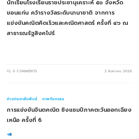
นักเรียนโรงเรียนราชประชานุเคราะห์ ๕๐ จังหวัด
ขอนแก่น คว้ารางวัลระดับนานาชาติ จากการ
แข่งขันคณิตคิดเร็วและคณิตศาสตร์ ครั้งที่ ๔๖ ณ
สาธารณรัฐสิงคโปร์
เมื่อวันเสาร์ที่ ๑ สิงหาคม ๒๕๖๙ ดร.สุวิชญา ชินธนาชูกิจ ผู้อำนวยการ
เชี่ยวชาญ โรงเรียนราชประชานุเคราะห์ ๕๐ จังหวัดขอนแก่น…
0 COMMENTS
2 สิงหาคม 2026
ข่าวประชาสัมพันธ์
/
ภาพกิจกรรม
การแข่งขันจินตคณิต ชิงแชมป์ภาคตะวันออกเฉียง
เหนือ ครั้งที่ 6
𝙍𝙋𝙂𝟱𝟬_𝙉𝙚𝙬𝙨!!วันเสาร์ที่ 18 มกราคม 2568 ดร.สุวิชญา ชิน