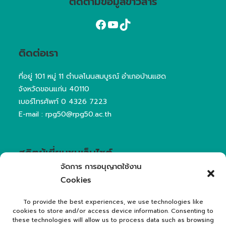
ติดตามข้อมูลข่าวสาร
ติดต่อเรา
ที่อยู่ 101 หมู่ 11 ตำบลโนนสมบูรณ์ อำเภอบ้านแฮด
จังหวัดขอนแก่น 40110
เบอร์โทรศัพท์
0 4326 7223
E-mail : rpg50@rpg50.ac.th
สถิตผู้เยี่ยมชมเว็บไซต์
จัดการ การอนุญาตใช้งาน
User Online Now
1
Cookies
View Page for today
216
Visitors for today
80
To provide the best experiences, we use technologies like
Visitors for this month
1,805
cookies to store and/or access device information. Consenting to
Visitors for this year
46K
these technologies will allow us to process data such as browsing